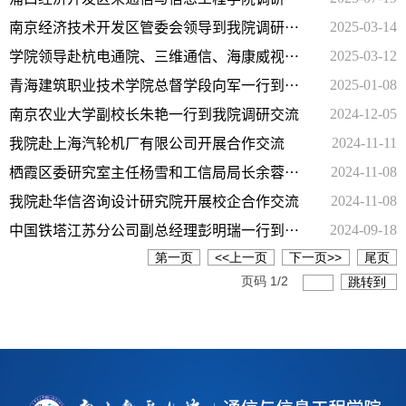
2025-03-14
流
南京经济技术开发区管委会领导到我院调研交
2025-03-12
流
学院领导赴杭电通院、三维通信、海康威视调
2025-01-08
研交流
青海建筑职业技术学院总督学段向军一行到我
2024-12-05
院调研交流
南京农业大学副校长朱艳一行到我院调研交流
2024-11-11
我院赴上海汽轮机厂有限公司开展合作交流
2024-11-08
栖霞区委研究室主任杨雪和工信局局长余蓉一
2024-11-08
行到我院调研交流
我院赴华信咨询设计研究院开展校企合作交流
2024-09-18
中国铁塔江苏分公司副总经理彭明瑞一行到我
第一页
<<上一页
下一页>>
尾页
院调研交流
页码
1
/
2
跳转到