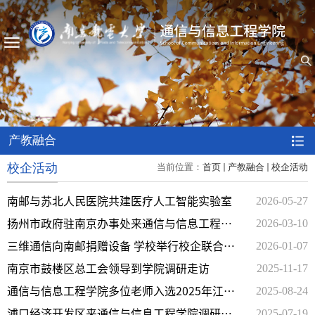
产教融合
校企活动
当前位置：
首页
产教融合
校企活动
2026-05-27
南邮与苏北人民医院共建医疗人工智能实验室
2026-03-10
扬州市政府驻南京办事处来通信与信息工程学
2026-01-07
院调研
三维通信向南邮捐赠设备 学校举行校企联合平
2025-11-17
台揭牌仪式
南京市鼓楼区总工会领导到学院调研走访
2025-08-24
通信与信息工程学院多位老师入选2025年江苏
2025-07-19
省科技副总选派对象
浦口经济开发区来通信与信息工程学院调研交