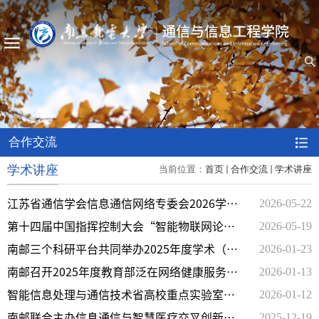
合作交流
学术讲座
当前位置：
首页
合作交流
学术讲座
2026-05-22
江苏省通信学会信息通信网络专委会2026学术
2026-05-19
年会暨人工智能赋能空天地一体化网络管理与
第十四届中国指挥控制大会“智能物联网论
2026-01-23
运维会召开
坛”成功召开
南邮三个科研平台共同举办2025年度学术（技
2026-01-13
术）委员会会议
南邮召开2025年度教育部泛在网络健康服务系
2026-01-12
统工程研究中心暨江苏省无线通信与物联网省
智能信息处理与通信技术省高校重点实验室学
2025-12-19
高校重点实验室专家委员会工作会议
术委员会第二次全体会议召开
南邮联合主办信息通信与智慧医疗交叉创新研