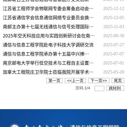
2025-12-12
究论坛
江苏省工程师学会物联网专委会筹备启动会暨
2025-12-05
智慧物联网产业服务论坛在南京召开
江苏省通信学会信息通信网络专业委员会换届
2025-11-03
大会暨学术研讨会召开
南邮主办第十七届无线通信与信号处理国际会
2025-09-30
议
2025年空天科技应用与实践创新研讨会在南京
2025-07-27
邮电大学成功举办
通信与信息工程学院赴电子科技大学调研交流
2025-07-07
通信与信息工程学院承办第十五届中兴捧
2025-07-01
月“星匠师”巧匠精英挑战赛决赛
南京邮电大学举行低空技术与工程自主设置交
2025-05-20
叉学科研讨会
加拿大工程院庄卫华院士莅临我院开展学术交
第一页
<<上一页
下一页>>
尾页
流
页码
1
/
4
跳转到