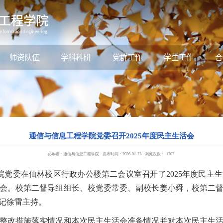
师资队伍
学科科研
党群工作
学生工作
合
通信与信息工程学院党委召开2025年度民主生活会
发布者：通信与信息工程学院
发布时间：2026-01-23
浏览次数：
1307
党委在仙林校区行政办公楼第二会议室召开了2025年度民主
会。校第二督导组组长、校党委常委、副校长姜小舜，校第二
记徐雷主持。
改措施落实情况和本次民主生活会准备情况并对本次民主生活