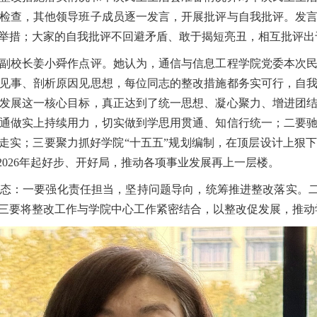
检查，其他领导班子成员逐一发言，开展批评与自我批评。发
举措；大家的自我批评不回避矛盾、敢于揭短亮丑，相互批评出
校长姜小舜作点评。她认为，通信与信息工程学院党委本次民
见事、剖析原因见思想，每位同志的整改措施都务实可行，自
发展这一核心目标，真正达到了统一思想、凝心聚力、增进团
通做实上持续用力，切实做到学思用贯通、知信行统一；二要
深走实；三要聚力抓好学院“十五五”规划编制，在顶层设计上狠
2026年起好步、开好局，推动各项事业发展再上一层楼。
一要强化责任担当，坚持问题导向，统筹推进整改落实。二要
三要将整改工作与学院中心工作紧密结合，以整改促发展，推动