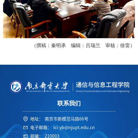
（撰稿：秦明承 编辑：吕瑞兰 审核：徐雷）
联系我们
地址：
南京市新模范马路66号
电子邮箱：
ici-yb@njupt.edu.cn
邮编：
210003