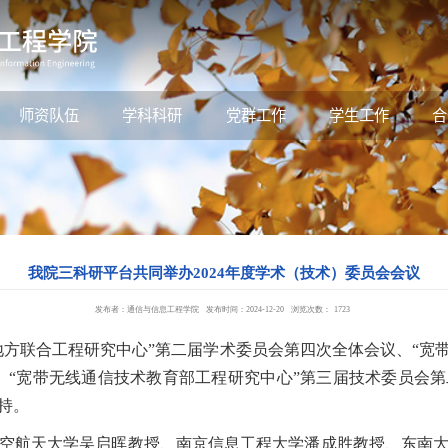
师资队伍
学科科研
党群工作
学生工作
合
我院三科研平台共同举办2024年度学术（技术）委员会会议
发布者：通信与信息工程学院
发布时间：2024-12-20
浏览次数：
1723
地方联合工程研究中心”第二届学术委员会第四次全体会议、“宽
、“宽带无线通信技术教育部工程研究中心”第三届技术委员会
持。
航天大学吴启晖教授、南京信息工程大学潘成胜教授、东南大