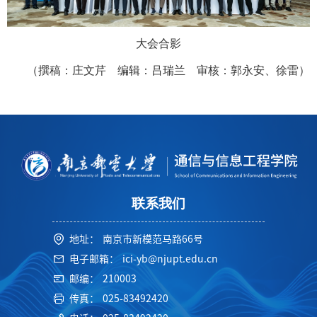
大会合影
（撰稿：庄文芹 编辑：吕瑞兰 审核：郭永安、徐雷）
联系我们
地址：
南京市新模范马路66号
电子邮箱：
ici-yb@njupt.edu.cn
邮编：
210003
传真：
025-83492420