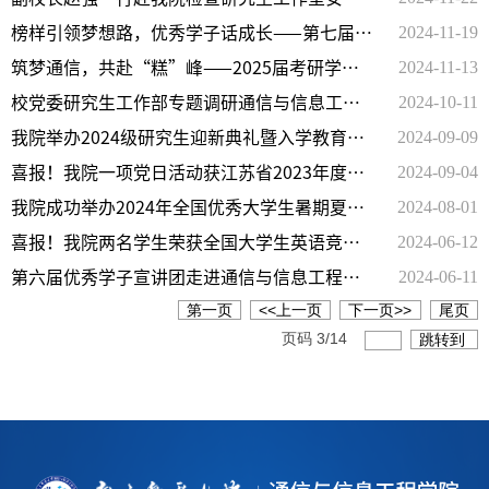
2024-11-19
工作
榜样引领梦想路，优秀学子话成长——第七届优
2024-11-13
秀学子宣讲团进通信与信息工程学院
筑梦通信，共赴“糕”峰——2025届考研学子
2024-10-11
慰问活动圆满举行
校党委研究生工作部专题调研通信与信息工程
2024-09-09
学院并召开研究生教育管理座谈会
我院举办2024级研究生迎新典礼暨入学教育大
2024-09-04
会
喜报！我院一项党日活动获江苏省2023年度高
2024-08-01
校“最佳党日活动”
我院成功举办2024年全国优秀大学生暑期夏令
2024-06-12
营
喜报！我院两名学生荣获全国大学生英语竞赛
2024-06-11
江苏赛区总决赛特等奖
第六届优秀学子宣讲团走进通信与信息工程学
第一页
<<上一页
下一页>>
尾页
院
页码
3
/
14
跳转到