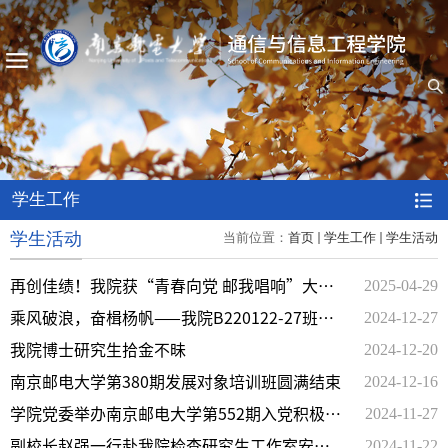
学生工作
学生活动
当前位置：
首页
学生工作
学生活动
2025-04-29
再创佳绩！我院获“青春向党 邮我唱响”大学
2024-12-27
生合唱比赛特等奖
乘风破浪，奋楫杨帆——我院B220122-27班年
2024-12-20
级大会圆满举行
我院博士研究生拾金不昧
2024-12-16
南京邮电大学第380期发展对象培训班圆满结束
2024-11-27
学院党委举办南京邮电大学第552期入党积极分
2024-11-22
子培训班
副校长赵强一行赴我院检查研究生工作室安全