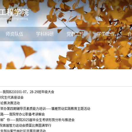
师资队伍
学科科研
党群工作
学生工作
合
院B210101-07，28-29班年级大会
业研究生代表座谈会
辩论赛决赛活动
室举办第四期辅导员素质能力培训——雏雁劳动实践教育主题活动
路——我院举办公职备考讲解会
邮”你——我院2025届毕业生考研形势分析与推进会
院首届智力运动会掼蛋比赛圆满举行
党支部与紫竹林社区开展共建活动