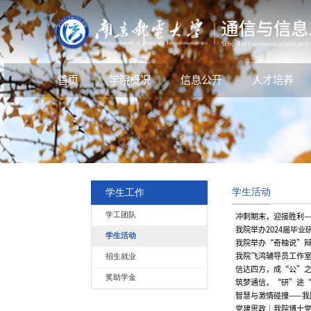
首页
学院概况
信息公开
人才培养
学生活动
学生工作
学工团队
冲刺期末，迎接胜利——我
我院举办2024届毕
学生活动
我院举办“奇柚说”
我院飞鸿辅导员工作
招生就业
信达四方，成“公”之
奖助学金
筑梦通信，“研”途“
智慧与激情碰撞——我
党建思政│我院博士