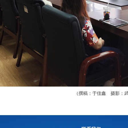
（撰稿：于佳鑫 摄影：