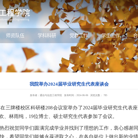
师资队伍
学科科研
党群工作
学生工作
合
我院举办2024届毕业研究生代表座谈会
发布者：通信与信息工程学院
发布时间：2024-06-06
浏览次数：
785
三牌楼校区科研楼208会议室举办了2024届毕业研究生代表
欢、林雨纯，19位博士、硕士研究生代表参加了会议。
烈祝贺同学们圆满完成学业并找到了理想的工作，衷心感谢同
快，希望同学们能够永葆进取之心，在各自岗位上做出新的业