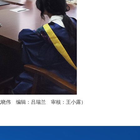
武晓伟 编辑：吕瑞兰 审核：王小露）