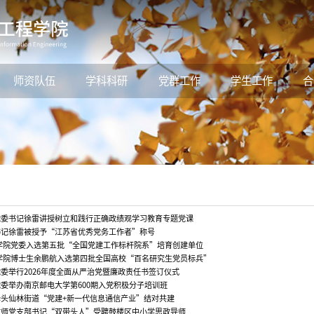
师资队伍
学科科研
党群工作
学生工作
合
党委书记徐雷讲授树立和践行正确政绩观学习教育专题党课
书记徐雷被授予“江苏省优秀党务工作者”称号
学院党委入选第五批“全国党建工作标杆院系”培育创建单位
学院博士生余鹏航入选第四批全国高校“百名研究生党员标兵”
委举行2026年度全面从严治党暨廉政责任书签订仪式
委举办南京邮电大学第600期入党积极分子培训班
头仙林街道“党建+新一代信息通信产业”结对共建
教师党支部书记“双带头人”受聘鼓楼区中小学思政导师