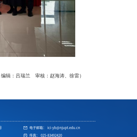
 编辑：吕瑞兰 审核：赵海涛、徐雷）
号
电子邮箱：
ici-yb@njupt.edu.cn
传真：
025-83492420