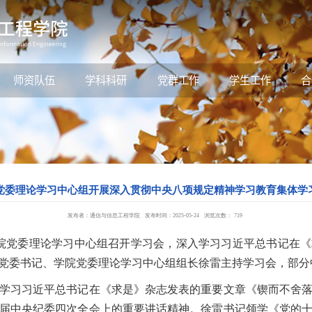
师资队伍
学科科研
党群工作
学生工作
合
党委理论学习中心组开展深入贯彻中央八项规定精神学习教育集体学
发布者：通信与信息工程学院
发布时间：2025-05-24
浏览次数：
719
院党委理论学习中心组召开学习会，深入学习习近平总书记在《
党委书记、学院党委理论学习中心组组长徐雷主持学习会，部分
习习近平总书记在《求是》杂志发表的重要文章《锲而不舍落
届中央纪委四次全会上的重要讲话精神。徐雷书记领学《党的