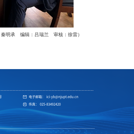
：秦明承 编辑：吕瑞兰 审核：徐雷）
号
电子邮箱：
ici-yb@njupt.edu.cn
传真：
025-83492420