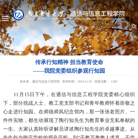
传承行知精神 担当教育使命
——我院党委组织参观行知园
发布者：通信与信息工程学院
发布时间：2024-11-19
浏览次数：
1100
11月15日下午，在通信与信息工程学院党委精心组织
下，部分统战人士、教工党支部书记和青年教师怀着崇敬之
心走进行知园。在师德师风纪念馆内，那一张张老照片、一
件件实物，都生动展现了陶行知先生为教育事业无私奉献的
一生。大家认真聆听讲解员讲述陶行知先生的卓越事迹。从
先生创办晓庄学校的艰辛历程，到“千教万教教人求真，千学