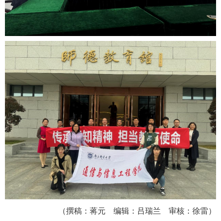
（撰稿：蒋元 编辑：吕瑞兰 审核：徐雷）